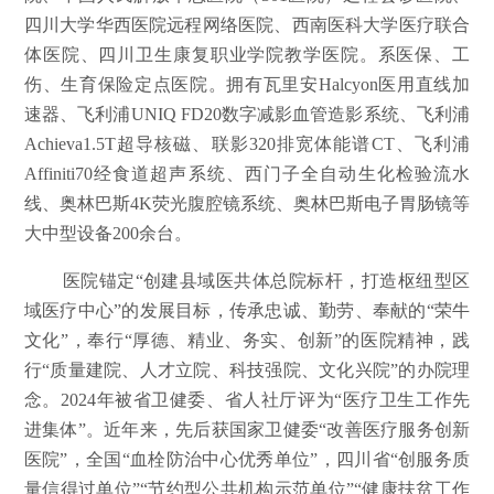
四川大学华西医院远程网络医院、西南医科大学医疗联合
体医院、四川卫生康复职业学院教学医院。系医保、工
伤、生育保险定点医院。拥有瓦里安Halcyon医用直线加
速器、飞利浦UNIQ FD20数字减影血管造影系统、飞利浦
Achieva1.5T超导核磁、联影320排宽体能谱CT、飞利浦
Affiniti70经食道超声系统、西门子全自动生化检验流水
线、奥林巴斯4K荧光腹腔镜系统、奥林巴斯电子胃肠镜等
大中型设备200余台。
医院锚定“创建县域医共体总院标杆，打造枢纽型区
域医疗中心”的发展目标，传承忠诚、勤劳、奉献的“荣牛
文化”，奉行“厚德、精业、务实、创新”的医院精神，践
行“质量建院、人才立院、科技强院、文化兴院”的办院理
念。2024年被省卫健委、省人社厅评为“医疗卫生工作先
进集体”。近年来，先后获国家卫健委“改善医疗服务创新
医院”，全国“血栓防治中心优秀单位”，四川省“创服务质
量信得过单位”“节约型公共机构示范单位”“健康扶贫工作