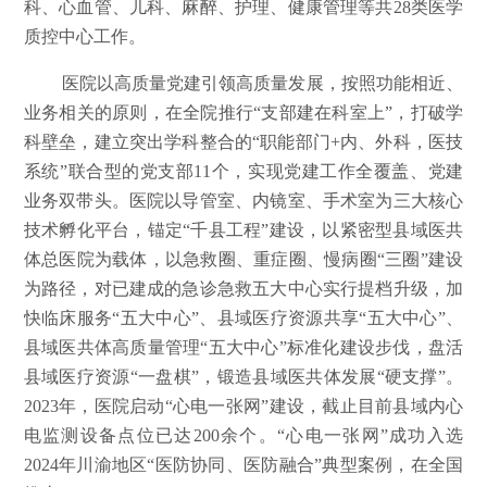
科、心血管、儿科、麻醉、护理、健康管理等共28类医学
质控中心工作。
医院以高质量党建引领高质量发展，按照功能相近、
业务相关的原则，在全院推行“支部建在科室上”，打破学
科壁垒，建立突出学科整合的“职能部门+内、外科，医技
系统”联合型的党支部11个，实现党建工作全覆盖、党建
业务双带头。医院以导管室、内镜室、手术室为三大核心
技术孵化平台，锚定“千县工程”建设，以紧密型县域医共
体总医院为载体，以急救圈、重症圈、慢病圈“三圈”建设
为路径，对已建成的急诊急救五大中心实行提档升级，加
快临床服务“五大中心”、县域医疗资源共享“五大中心”、
县域医共体高质量管理“五大中心”标准化建设步伐，盘活
县域医疗资源“一盘棋”，锻造县域医共体发展“硬支撑”。
2023年，医院启动“心电一张网”建设，截止目前县域内心
电监测设备点位已达200余个。“心电一张网”成功入选
2024年川渝地区“医防协同、医防融合”典型案例，在全国