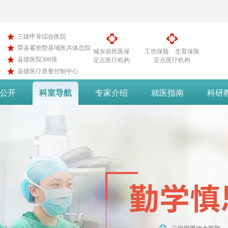
三级甲等综合医院
荣县紧密型县域医共体总院
城乡居民医保
工伤保险、生育保险
县级医院300强
定点医疗机构
定点医疗机构
县级医疗质量控制中心
公开
科室导航
专家介绍
就医指南
科研