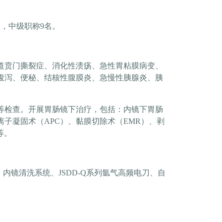
名，中级职称9名。
道贲门撕裂症、消化性溃疡、急性胃粘膜病变、
腹泻、便秘、结核性腹膜炎、急慢性胰腺炎、胰
镜等检查。开展胃肠镜下治疗，包括：内镜下胃肠
子凝固术（APC）、黏膜切除术（EMR）、剥
等。
镜、内镜清洗系统、JSDD-Q系列氩气高频电刀、自