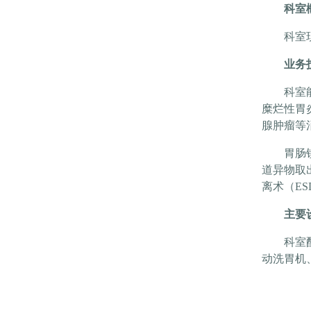
科室
科室
业务
科室
糜烂性胃
腺肿瘤等
胃肠
道异物取
离术（E
主要
科室
动洗胃机