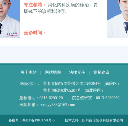
专注领域：
消化内科疾病的诊治，胃
肠镜下的诊断和治疗。
坐诊时间：
章丽
丨副主任医师
专注领域：
消化内科疑难症（肝硬
关于本站
|
网站地图
|
法律责任
|
意见建议
化、上消化道大出血、急性重症胰腺
炎等疾病）的诊治。
医院地址：
荣县青阳街道荣州大道二段284号（新院区）
荣县旭阳镇北街207号（城北院区）
急救电话：0813-6200120 院总值班室：0813-6289969
坐诊时间：
医院邮箱：rxrmyy888@163.com
备案号：
蜀ICP备19001791号-5
技术支持：
四川百信智创科技有限公司