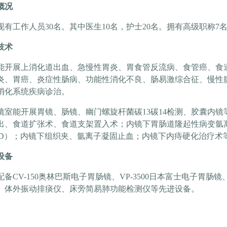
概况
现有工作人员30名。其中医生10名，护士20名。拥有高级职称7
技术
能开展上消化道出血、急慢性胃炎、胃食管反流病、食管癌、食
炎、胃癌、炎症性肠病、功能性消化不良、肠易激综合征、慢性
消化系统疾病诊治。
镜室能开展胃镜、肠镜、幽门螺旋杆菌碳13碳14检测、胶囊内
出、食道扩张术、食道支架置入术；内镜下胃肠道隆起性病变氩离
SD）；内镜下组织夹、氩离子凝固止血；内镜下内痔硬化治疗术
设备
配备CV-150奥林巴斯电子胃肠镜、VP-3500日本富士电子胃肠
、体外振动排痰仪、床旁简易肺功能检测仪等先进设备。