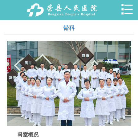

骨科
科室概况