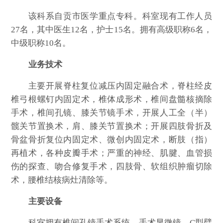
该科系自贡市医学重点专科。科室现有工作人员
27名，其中医生12名，护士15名。拥有高级职称6名，
中级职称10名。
业务技术
主要开展脊柱复位减压内固定融合术，脊柱经皮
椎弓根螺钉内固定术，椎体成形术，椎间盘髓核摘除
手术，椎间孔镜、膝关节镜手术，开展人工全（半）
髋关节置换术，肩、膝关节置换术；开展四肢骨折及
骨盆骨折复位内固定术、微创内固定术，断肢（指）
再植术，各种皮瓣手术；严重的神经、肌腱、血管损
伤的探查、吻合修复手术，四肢骨、软组织肿瘤切除
术，腰椎结核病灶清除等。
主要设备
科室拥有椎间孔镜手术系统、手术显微镜、C型臂