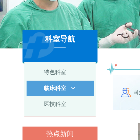
科室导航
3
特色科室
临床科室
科
医技科室
热点新闻