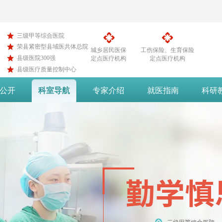
三级甲等综合医院
荣县紧密型县域医共体总院
城乡居民医保
工伤保险、生育保险
县级医院300强
定点医疗机构
定点医疗机构
县级医疗质量控制中心
公开
科室导航
专家介绍
就医指南
科研