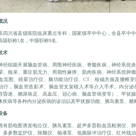
概况
系四川省县级医院临床重点专科，国家级卒中中心，全县卒中中心
高级职称1名，中级职称9名。
技术
神经组能开展脑血管病、周围神经疾病、脊髓疾病，神经系统
晕、痴呆、重症肌无力、周期性麻痹、肌肉疾病、神经系统肿
血流图、眩晕治疗仪、脑功能治疗仪、CT、核磁共振及腰椎
治疗，脑血管造影术、脑血管支架植入术等介入手术。内分泌
性昏迷、糖尿病足、高血压、冠心病、脑血管病变等）、甲状
体疾病等各种内分泌疾病的诊治以及甲状腺功能、胰岛素泵、糖
设备
拥有肌电图诱发电位仪、胰岛素泵、超声多普勒血流检测仪、
、多参数监护仪、除颤仪、输液泵、低频脉冲治疗仪、红外线