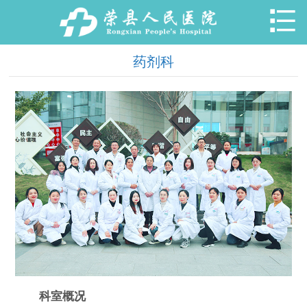

药剂科
科室概况